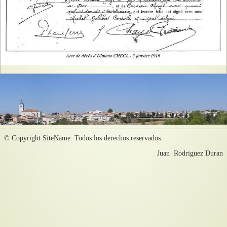
Su Afición TAURINA
▼
GASTRONOMIA
▼
Varios
▼
Galeria
Contacto
© Copyright SiteName. Todos los derechos reservados.
Juan Rodriguez Duran