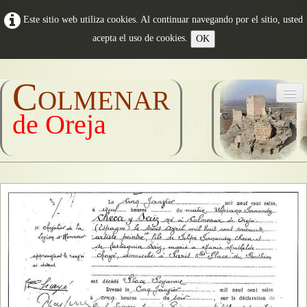
Este sitio web utiliza cookies. Al continuar navegando por el sitio, usted
acepta el uso de cookies.
OK
Colmenar
de Oreja
Inicio
Conoce COLMENAR
▼
Qué VISITAR
▼
Personajes ILUSTRES
▼